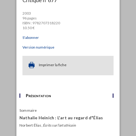
2003
96 pages
ISBN : 9782707318220
10.50 €
S'abonner
Version numérique
Imprimer la fiche
Présentation
Sommaire
Nathalie Heinich : L'art au regard d"Élias
Norbert Élias,
Écrits sur l’art africain