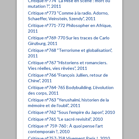
Critique n°774 "La Mise en scène : mort ou
mutation ?", 2011
Critique n°773 "Comme à la radio. Adorno,
Schaeffer, Veinstein, Szendy", 2011
Critique n°771-772 Philosopher en Afrique,
2011
Critique n°769-770 Sur les traces de Carlo
Ginzburg, 2011
Critique n°768 "Terrorisme et globalisation",
2011
Critique n°767 "Historiens et romanciers.
Vies réelles, vies rêvées", 2011
Critique n°766 "François Jullien, retour de
Chine", 2011
Critique n°764-765 Bodybuilding. L'évolution
des corps, 2011
Critique n°763 "Yerushalmi, historien de la
mémoire et de l'oubli", 2011
Critique n°762 "Sous l'empire du Japon", 2010
Critique n°761 "Le sacré revisité", 2010
Critique n° 759-760 : À quoi pense l'art
contemporain ?, 2010
Critique n°757-758 Vivement Paris !, 2010