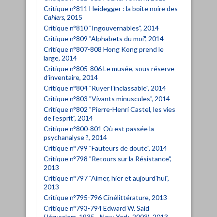
Critique n°811 Heidegger : la boîte noire des
Cahiers
, 2015
Critique n°810 "Ingouvernables", 2014
Critique n°809 "Alphabets du moi", 2014
Critique n°807-808 Hong Kong prend le
large, 2014
Critique n°805-806 Le musée, sous réserve
d’inventaire, 2014
Critique n°804 "Ruyer l’inclassable", 2014
Critique n°803 "Vivants minuscules", 2014
Critique n°802 "Pierre-Henri Castel, les vies
de l'esprit", 2014
Critique n°800-801 Où est passée la
psychanalyse ?, 2014
Critique n°799 "Fauteurs de doute", 2014
Critique n°798 "Retours sur la Résistance",
2013
Critique n°797 "Aimer, hier et aujourd'hui",
2013
Critique n°795-796 Cinélittérature, 2013
Critique n°793-794 Edward W. Said
(Jérusalem, 1935 - New-York, 2003), 2013