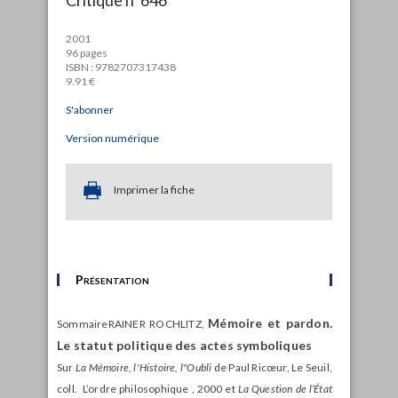
2001
96 pages
ISBN : 9782707317438
9.91 €
S'abonner
Version numérique
Imprimer la fiche
Présentation
Mémoire et pardon.
Sommaire
RAINER ROCHLITZ,
Le statut politique des actes symboliques
Sur
La Mémoire, l'Histoire, l"Oubli
de Paul Ricœur, Le Seuil,
coll. L’ordre philosophique , 2000 et
La Question de l’État