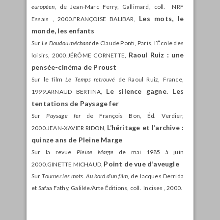
européen,
de Jean-Marc Ferry, Gallimard, coll. NRF
Les mots, le
Essais , 2000.FRANÇOISE BALIBAR,
monde, les enfants
Sur
Le Doudou méchant
de Claude Ponti, Paris, l’École des
Raoul Ruiz : une
loisirs, 2000.JÉRÔME CORNETTE,
pensée-cinéma de Proust
Sur le film
Le Temps retrouvé
de Raoul Ruiz, France,
Le silence gagne. Les
1999.ARNAUD BERTINA,
tentations de Paysage fer
Sur
Paysage fer
de François Bon, Éd. Verdier,
L’héritage et l’archive :
2000.JEAN-XAVIER RIDON,
quinze ans de Pleine Marge
Sur la revue
Pleine Marge
de mai 1985 à juin
Point de vue d’aveugle
2000.GINETTE MICHAUD,
Sur
Tourner les mots. Au bord d’un film,
de Jacques Derrida
et Safaa Fathy, Galilée/Arte Éditions, coll. Incises , 2000.