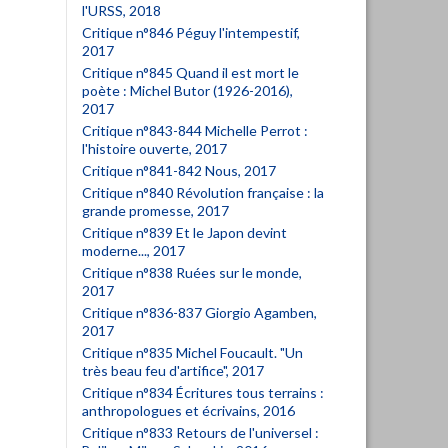
l'URSS, 2018
Critique n°846 Péguy l'intempestif,
2017
Critique n°845 Quand il est mort le
poète : Michel Butor (1926-2016),
2017
Critique n°843-844 Michelle Perrot :
l'histoire ouverte, 2017
Critique n°841-842 Nous, 2017
Critique n°840 Révolution française : la
grande promesse, 2017
Critique n°839 Et le Japon devint
moderne..., 2017
Critique n°838 Ruées sur le monde,
2017
Critique n°836-837 Giorgio Agamben,
2017
Critique n°835 Michel Foucault. "Un
très beau feu d'artifice", 2017
Critique n°834 Écritures tous terrains :
anthropologues et écrivains, 2016
Critique n°833 Retours de l'universel :