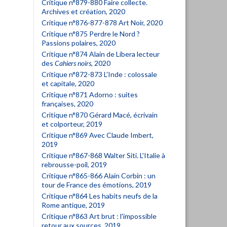
Critique n°879-880 Faire collecte.
Archives et création, 2020
Critique n°876-877-878 Art Noir, 2020
Critique n°875 Perdre le Nord ?
Passions polaires, 2020
Critique n°874 Alain de Libera lecteur
des
Cahiers noirs
, 2020
Critique n°872-873 L'Inde : colossale
et capitale, 2020
Critique n°871 Adorno : suites
françaises, 2020
Critique n°870 Gérard Macé, écrivain
et colporteur, 2019
Critique n°869 Avec Claude Imbert,
2019
Critique n°867-868 Walter Siti. L'Italie à
rebrousse-poil, 2019
Critique n°865-866 Alain Corbin : un
tour de France des émotions, 2019
Critique n°864 Les habits neufs de la
Rome antique, 2019
Critique n°863 Art brut : l'impossible
retour aux sources, 2019