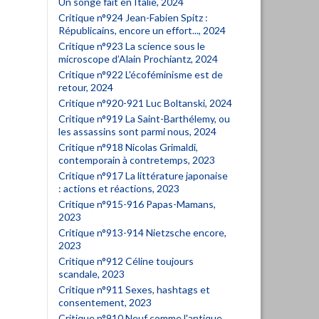
Un songe fait en Italie, 2024
Critique n°924 Jean-Fabien Spitz :
Républicains, encore un effort..., 2024
Critique n°923 La science sous le
microscope d’Alain Prochiantz, 2024
Critique n°922 L'écoféminisme est de
retour, 2024
Critique n°920-921 Luc Boltanski, 2024
Critique n°919 La Saint-Barthélemy, ou
les assassins sont parmi nous, 2024
Critique n°918 Nicolas Grimaldi,
contemporain à contretemps, 2023
Critique n°917 La littérature japonaise
: actions et réactions, 2023
Critique n°915-916 Papas-Mamans,
2023
Critique n°913-914 Nietzsche encore,
2023
Critique n°912 Céline toujours
scandale, 2023
Critique n°911 Sexes, hashtags et
consentement, 2023
Critique n°910 Neuf comme l'antique.