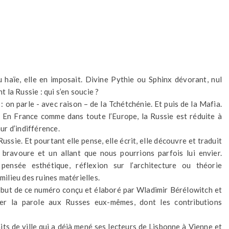
u haïe, elle en imposait. Divine Pythie ou Sphinx dévorant, nul
t la Russie : qui s’en soucie ?
: on parle - avec raison – de la Tchétchénie. Et puis de la Mafia.
t. En France comme dans toute l’Europe, la Russie est réduite à
r d’indifférence.
Russie. Et pourtant elle pense, elle écrit, elle découvre et traduit
 bravoure et un allant que nous pourrions parfois lui envier.
, pensée esthétique, réflexion sur l’architecture ou théorie
milieu des ruines matérielles.
e but de ce numéro conçu et élaboré par Wladimir Bérélowitch et
ner la parole aux Russes eux-mêmes, dont les contributions
its de ville qui a déjà mené ses lecteurs de Lisbonne à Vienne et