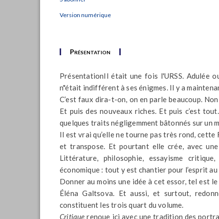
Version numérique
Présentation
Présentation
Il était une fois l'URSS. Adulée o
n"était indifférent à ses énigmes. Il y a maintenan
C’est faux dira-t-on, on en parle beaucoup. Non 
Et puis des nouveaux riches. Et puis c’est tou
quelques traits négligemment bâtonnés sur un mu
Il est vrai qu’elle ne tourne pas très rond, cette 
et transpose. Et pourtant elle crée, avec une
Littérature, philosophie, essayisme critique
économique : tout y est chantier pour l’esprit au 
Donner au moins une idée à cet essor, tel est l
Éléna Galtsova. Et aussi, et surtout, redon
constituent les trois quart du volume.
Critique
renoue ici avec une tradition des portra