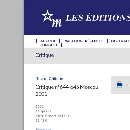
ACCUEIL
PARUTIONS RÉCENTES
L'ACTUALI
CONTACT
Critique
Revue Critique
Im
Critique n°644-645 Moscou
2001
2001
160 pages
ISBN : 9782707317414
13.42 €
S'abonner