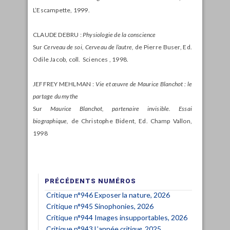
L’Escampette, 1999.
CLAUDE DEBRU :
Physiologie de la conscience
Sur
Cerveau de soi, Cerveau de l’autre,
de Pierre Buser, Ed.
Odile Jacob, coll. Sciences , 1998.
JEFFREY MEHLMAN :
Vie et œuvre de Maurice Blanchot : le
partage du mythe
Sur
Maurice Blanchot, partenaire invisible. Essai
biographique,
de Christophe Bident, Ed. Champ Vallon,
1998
PRÉCÉDENTS NUMÉROS
Critique n°946 Exposer la nature, 2026
Critique n°945 Sinophonies, 2026
Critique n°944 Images insupportables, 2026
Critique n°943 L’année
critique
, 2025