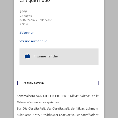
1999
96 pages
ISBN : 9782707316936
9.91 €
S'abonner
Version numérique
Imprimer la fiche
Présentation
Sommaire
KLAUS-DIETER ERTLER :
Niklas Luhman et la
théorie allemande des systèmes
Sur
Die Gesellschaft, der Gesellschaft,
de Niklas Luhman,
Suhrkamp, 1997 ;
Politique et Complexité. Les contributions