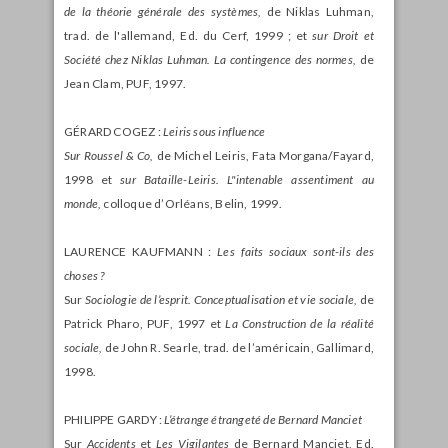
de la théorie générale des systèmes,
de Niklas Luhman,
trad. de l'allemand, Ed. du Cerf, 1999 ; et
sur Droit et
Société chez Niklas Luhman. La contingence des normes,
de
Jean Clam, PUF, 1997.
GÉRARD COGEZ :
Leiris sous influence
Sur Roussel & Co,
de Michel Leiris, Fata Morgana/Fayard,
1998 et
sur Bataille-Leiris. L"intenable assentiment au
monde,
colloque d’Orléans, Belin, 1999.
LAURENCE KAUFMANN :
Les faits sociaux sont-ils des
choses ?
Sur
Sociologie de l’esprit. Conceptualisation et vie sociale,
de
Patrick Pharo, PUF, 1997 et
La Construction de la réalité
sociale,
de John R. Searle, trad. de l’américain, Gallimard,
1998.
PHILIPPE GARDY :
L’étrange étrangeté de Bernard Manciet
Sur
Accidents
et
Les Vigilantes
de Bernard Manciet, Ed.