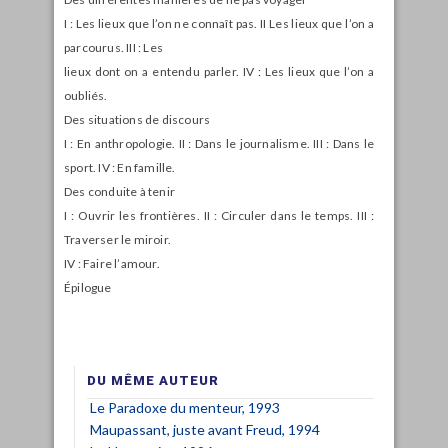
I : Les lieux que l’on ne connaît pas. II Les lieux que l’on a
parcourus. III : Les
lieux dont on a entendu parler. IV : Les lieux que l’on a
oubliés.
Des situations de discours
I : En anthropologie. II : Dans le journalisme. III : Dans le
sport. IV : En famille.
Des conduite à tenir
I : Ouvrir les frontières. II : Circuler dans le temps. III :
Traverser le miroir.
IV : Faire l’amour.
Épilogue
DU MÊME AUTEUR
Le Paradoxe du menteur, 1993
Maupassant, juste avant Freud, 1994