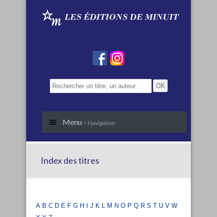
Menu -
Navigation
Index des titres
a
b
c
d
e
f
g
h
i
j
k
l
m
n
o
p
q
r
s
t
u
v
w
x
y
z