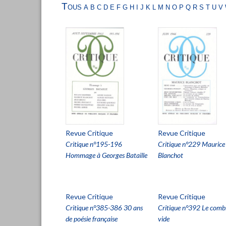
Tous
a
b
c
d
e
f
g
h
i
j
k
l
m
n
o
p
q
r
s
t
u
v
Revue Critique
Revue Critique
Critique n°195-196
Critique n°229 Maurice
Hommage à Georges Bataille
Blanchot
Revue Critique
Revue Critique
Critique n°385-386 30 ans
Critique n°392 Le comb
de poésie française
vide