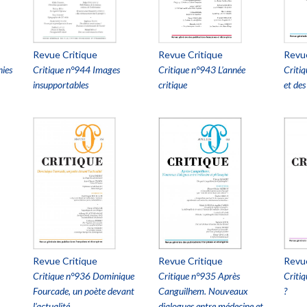
Revue Critique
Revue Critique
Revue
nies
Critique n°944 Images
Critique n°943 L’année
Criti
insupportables
critique
et des
Revue Critique
Revue Critique
Revue
Critique n°936 Dominique
Critique n°935 Après
Critiq
Fourcade, un poète devant
Canguilhem. Nouveaux
?
l'actualité
dialogues entre médecine et