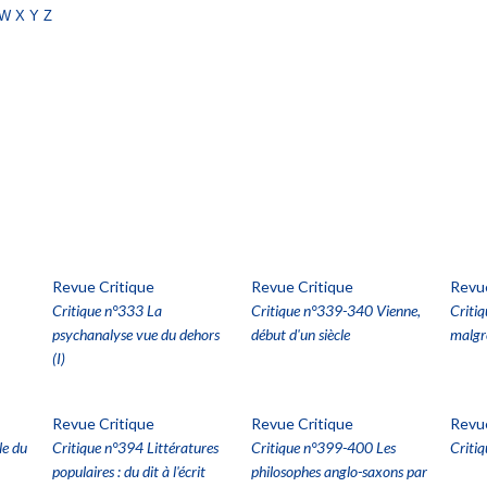
w
x
y
z
Revue Critique
Revue Critique
Revue
Critique n°333 La
Critique n°339-340 Vienne,
Criti
psychanalyse vue du dehors
début d'un siècle
malgr
(I)
Revue Critique
Revue Critique
Revue
le du
Critique n°394 Littératures
Critique n°399-400 Les
Critiq
populaires : du dit à l'écrit
philosophes anglo-saxons par