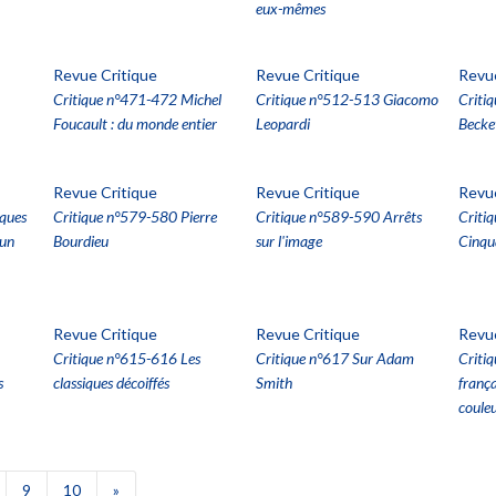
eux-mêmes
Revue Critique
Revue Critique
Revue
Critique n°471-472 Michel
Critique n°512-513 Giacomo
Criti
Foucault : du monde entier
Leopardi
Becke
Revue Critique
Revue Critique
Revue
ques
Critique n°579-580 Pierre
Critique n°589-590 Arrêts
Criti
'un
Bourdieu
sur l'image
Cinqu
Revue Critique
Revue Critique
Revue
Critique n°615-616 Les
Critique n°617 Sur Adam
Criti
s
classiques décoiffés
Smith
frança
coule
9
10
»