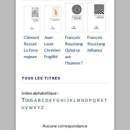
Clément
François
Jean-
François
Rosset
Roustang
Louis
Roustang
La Force
Influence
Chrétien
Qu'est-ce
majeure
Fragilité
que
l'hypnose ?
TOUS LES TITRES
Index alphabétique :
Tous
a
b
c
d
e
f
g
h
i
j
k
l
m
n
o
p
q
r
s
t
u
v
w
x
y
z
Aucune correspondance