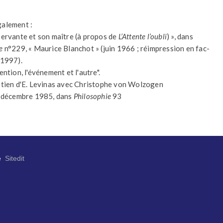
galement :
 servante et son maître (à propos de
L’Attente l’oubli
) », dans
e
n°229, « Maurice Blanchot » (juin 1966 ; réimpression en fac-
 1997).
tention, l'événement et l'autre".
ien d'E. Levinas avec Christophe von Wolzogen
 décembre 1985, dans
Philosophie
93
e
Sitedit