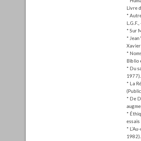
* Huma
Livre 
* Autr
L.G.F.,
* Sur 
* Jean
Xavier
* Noms
Biblio
* Du s
1977).
* La R
(Publi
* De Di
augmen
* Éthiq
essais
* L’Au
1982).