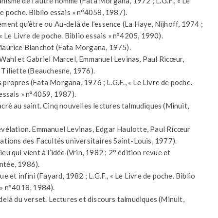
nisme de l’autre homme (Fata Morgana, 1972 ; L.G.F., « Le
de poche. Biblio essais » n°4058, 1987).
ement qu’être ou Au-delà de l’essence (La Haye, Nijhoff, 1974 ;
 « Le Livre de poche. Biblio essais » n°4205, 1990).
Maurice Blanchot (Fata Morgana, 1975).
 Wahl et Gabriel Marcel, Emmanuel Levinas, Paul Ricœur,
 Tiliette (Beauchesne, 1976).
 propres (Fata Morgana, 1976 ; L.G.F., « Le Livre de poche.
 essais » n°4059, 1987).
acré au saint. Cinq nouvelles lectures talmudiques (Minuit,
évélation. Emmanuel Levinas, Edgar Haulotte, Paul Ricœur
cations des Facultés universitaires Saint-Louis, 1977).
eu qui vient à l’idée (Vrin, 1982 ; 2° édition revue et
tée, 1986).
ue et infini (Fayard, 1982 ; L.G.F., « Le Livre de poche. Biblio
 » n°4018, 1984).
-delà du verset. Lectures et discours talmudiques (Minuit,