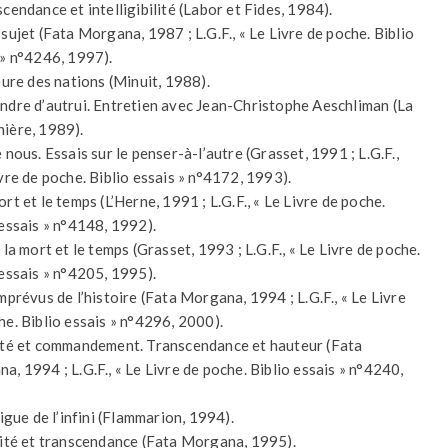
cendance et intelligibilité (Labor et Fides, 1984).
 sujet (Fata Morgana, 1987 ; L.G.F., « Le Livre de poche. Biblio
 » n°4246, 1997).
eure des nations (Minuit, 1988).
ndre d’autrui. Entretien avec Jean-Christophe Aeschliman (La
ière, 1989).
 nous. Essais sur le penser-à-l’autre (Grasset, 1991 ; L.G.F.,
ivre de poche. Biblio essais » n°4172, 1993).
rt et le temps (L’Herne, 1991 ; L.G.F., « Le Livre de poche.
 essais » n°4148, 1992).
 la mort et le temps (Grasset, 1993 ; L.G.F., « Le Livre de poche.
 essais » n°4205, 1995).
mprévus de l’histoire (Fata Morgana, 1994 ; L.G.F., « Le Livre
he. Biblio essais » n°4296, 2000).
rté et commandement. Transcendance et hauteur (Fata
a, 1994 ; L.G.F., « Le Livre de poche. Biblio essais » n°4240,
rigue de l’infini (Flammarion, 1994).
rité et transcendance (Fata Morgana, 1995).