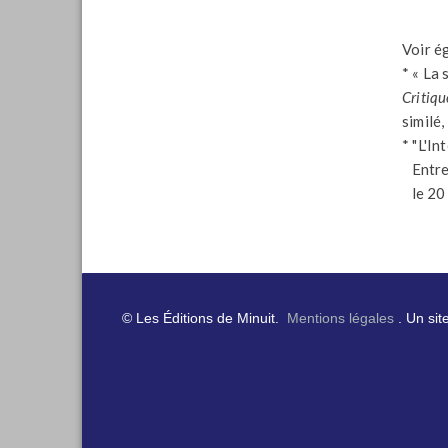
Voir é
* « La
Critiqu
similé,
* "L'In
Entret
le 20
© Les Éditions de Minuit.
Mentions légales
. Un sit