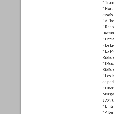
* Trans
* Hors
essais
* À l’h
* Répo
Baconn
* Entre
« Le L
* La Mo
Biblio
* Dieu,
Biblio
* Les I
de poc
* Libe
Morgan
1999).
* L’Int
* Alté