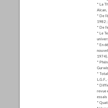
* La T
Alcan,
* De l
1982 ; 
* De l’
* Le T
univer
* En d
nouvel
1974).
* Phén
Gurwis
* Total
L.G.F.,
* Diffi
revue 
essais
* Quat