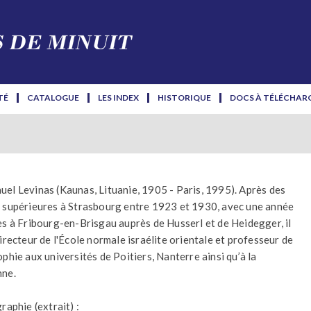
TÉ
CATALOGUE
LES INDEX
HISTORIQUE
DOCS À TÉLÉCHAR
el Levinas (Kaunas, Lituanie, 1905 - Paris, 1995). Après des
 supérieures à Strasbourg entre 1923 et 1930, avec une année
es à Fribourg-en-Brisgau auprès de Husserl et de Heidegger, il
directeur de l'École normale israélite orientale et professeur de
ophie aux universités de Poitiers, Nanterre ainsi qu’à la
ne.
raphie (extrait) :