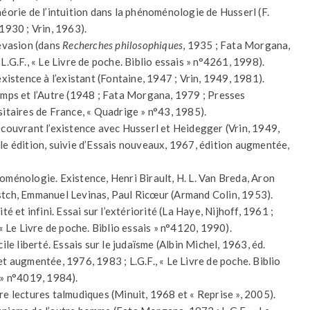
héorie de l’intuition dans la phénoménologie de Husserl (F.
 1930 ; Vrin, 1963).
’évasion (dans
Recherches philosophiques
, 1935 ; Fata Morgana,
L.G.F., « Le Livre de poche. Biblio essais » n°4261, 1998).
existence à l’existant (Fontaine, 1947 ; Vrin, 1949, 1981).
emps et l’Autre (1948 ; Fata Morgana, 1979 ; Presses
sitaires de France, « Quadrige » n°43, 1985).
écouvrant l’existence avec Husserl et Heidegger (Vrin, 1949,
le édition, suivie d’Essais nouveaux, 1967, édition augmentée,
oménologie. Existence, Henri Birault, H. L. Van Breda, Aron
tch, Emmanuel Levinas, Paul Ricœur (Armand Colin, 1953).
ité et infini. Essai sur l’extériorité (La Haye, Nijhoff, 1961 ;
 « Le Livre de poche. Biblio essais » n°4120, 1990).
cile liberté. Essais sur le judaïsme (Albin Michel, 1963, éd.
et augmentée, 1976, 1983 ; L.G.F., « Le Livre de poche. Biblio
 » n°4019, 1984).
re lectures talmudiques (Minuit, 1968 et « Reprise », 2005).