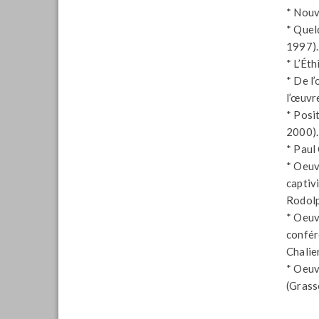
* Nouv
* Quel
1997).
* L’Ét
* De l
l’œuvr
* Posi
2000).
* Paul 
* Oeuv
captiv
Rodolp
* Oeuv
confér
Chalie
* Oeuv
(Grass