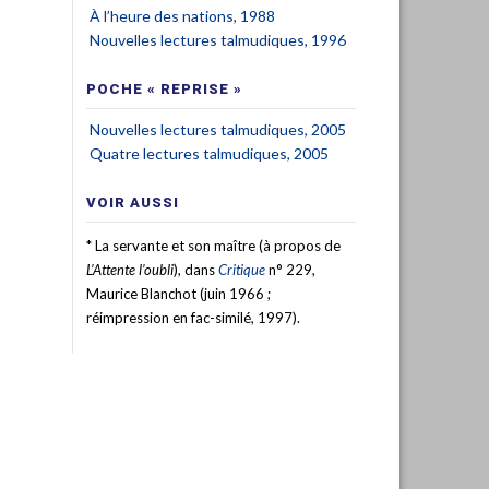
À l’heure des nations, 1988
Nouvelles lectures talmudiques, 1996
POCHE « REPRISE »
Nouvelles lectures talmudiques, 2005
Quatre lectures talmudiques, 2005
VOIR AUSSI
* La servante et son maître (à propos de
L’Attente l’oubli
), dans
Critique
n° 229,
Maurice Blanchot (juin 1966 ;
réimpression en fac-similé, 1997).