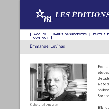
ACCUEIL
PARUTIONS RÉCENTES
L'ACTUALI
CONTACT
Emmanuel Levinas
Emmanu
études
d'étud
a été 
philos
Sorbon
© photo : Ulf Andersen
Bibliog