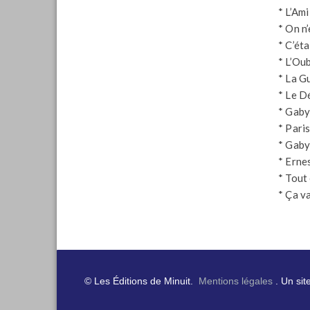
* L’Am
* On n’
* C’ét
* L’Ou
* La G
* Le D
* Gaby
* Pari
* Gaby
* Erne
* Tout
* Ça v
© Les Éditions de Minuit.
Mentions légales
. Un sit