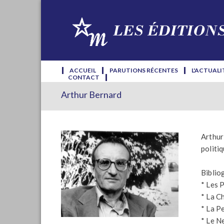
ACCUEIL
PARUTIONS RÉCENTES
L'ACTUALI
CONTACT
Arthur Bernard
Arthur
politi
Bibliog
* Les 
* La C
* La P
* Le N