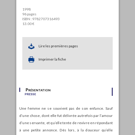
1998
96 pages
ISBN : 9782707316493
13.00 €
Lire les premières pages
Imprimer la fiche
Présentation
presse
Une femme ne se souvient pas de son enfance. Sauf
d’une chose, dont elle fut délivrée autrefois par l’amour
d’une servante, et qu’elle tente de revivre en répondant
à une petite annonce. Dès lors, à la douceur qu’elle