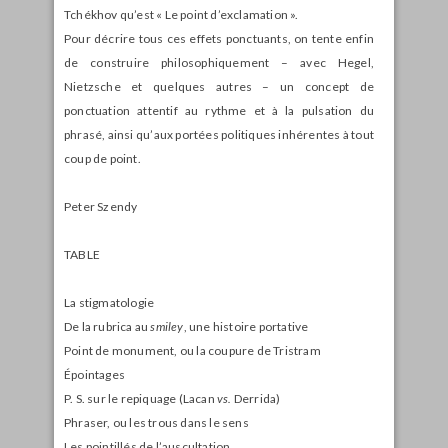
Tchékhov qu’est « Le point d’exclamation ».
Pour décrire tous ces effets ponctuants, on tente enfin
de construire philosophiquement – avec Hegel,
Nietzsche et quelques autres – un concept de
ponctuation attentif au rythme et à la pulsation du
phrasé, ainsi qu’aux portées politiques inhérentes à tout
coup de point.
Peter Szendy
TABLE
La stigmatologie
De la rubrica au
smiley
, une histoire portative
Point de monument, ou la coupure de Tristram
Épointages
P. S. sur le repiquage (Lacan
vs.
Derrida)
Phraser, ou les trous dans le sens
Les pointillés de l’auscultation